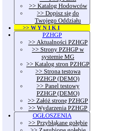
>> Katalog Hodowców
>> Dopisz się do
Twojego Oddziału
>> W Y N I K I
PZHGP
>> Aktualności PZHGP
>> Strony PZHGP w
systemie MG
>> Katalog stron PZHGP
>> Strona testowa
PZHGP (DEMO)
>> Panel testowy
PZHGP (DEMO)
>> Załóż stronę PZHGP
>> Wydarzenia PZHGP
OGŁOSZENIA
>> Przybłąkane gołębie
>> Zagubione gołębie