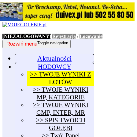
[NIEZALOGOWANY]
Rejestracja
/
Logowanie
Rozwiń menu
Toggle navigation
Aktualności
HODOWCY
>> TWOJE WYNIKI Z
LOTÓW
>> TWOJE WYNIKI
MP, KATEGORIE
>> TWOJE WYNIKI
GMP, INTER, MR
>> SPIS TWOICH
GOŁĘBI
>> Twój Panel