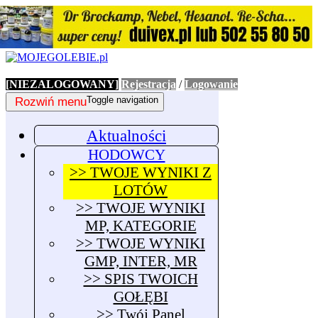
[NIEZALOGOWANY]
Rejestracja
/
Logowanie
Rozwiń menu
Toggle navigation
Aktualności
HODOWCY
>> TWOJE WYNIKI Z
LOTÓW
>> TWOJE WYNIKI
MP, KATEGORIE
>> TWOJE WYNIKI
GMP, INTER, MR
>> SPIS TWOICH
GOŁĘBI
>> Twój Panel