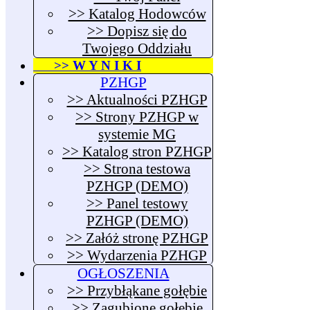
>> Katalog Hodowców
>> Dopisz się do
Twojego Oddziału
>> W Y N I K I
PZHGP
>> Aktualności PZHGP
>> Strony PZHGP w
systemie MG
>> Katalog stron PZHGP
>> Strona testowa
PZHGP (DEMO)
>> Panel testowy
PZHGP (DEMO)
>> Załóż stronę PZHGP
>> Wydarzenia PZHGP
OGŁOSZENIA
>> Przybłąkane gołębie
>> Zagubione gołębie